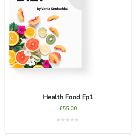
Health Food Ep1
£
55.00
5
üzerinden
0