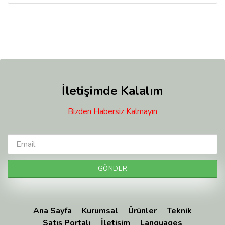
0
oy
aldı
İletişimde Kalalım
Bizden Habersiz Kalmayın
Ana Sayfa
Kurumsal
Ürünler
Teknik
Satış Portalı
İletişim
Languages