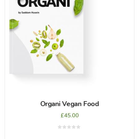
Organi Vegan Food
£
45.00
5
üzerinden