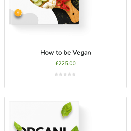
How to be Vegan
£
225.00
5
üzerinden
0
oy
aldı