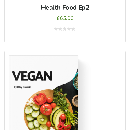
Health Food Ep2
£
65.00
5
üzerinden
0
oy
aldı