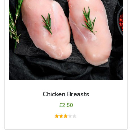
Chicken Breasts
£
2.50
5
üzerinden
3.00